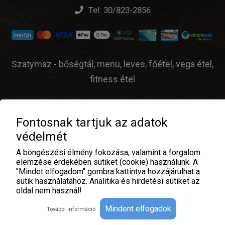
Tel:
30/823-2856
Szatymaz - bőségtál, menü, leves, főétel, vega étel,
fitness étel
Fontosnak tartjuk az adatok
© Gourmet Food Plus Ételfutár - 2026 |
ÁSZF
|
védelmét
Adatvédelem
| Üzemeltető:
A böngészési élmény fokozása, valamint a forgalom
elemzése érdekében sütiket (cookie) használunk. A
"Mindet elfogadom" gombra kattintva hozzájárulhat a
sütik használatához. Analitika és hirdetési sütiket az
oldal nem használ!
Mindent elfogadok
További információ