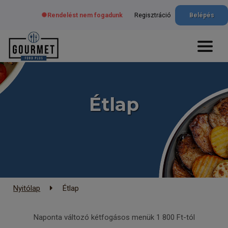
Rendelést nem fogadunk
Regisztráció
Belépés
Étlap
Nyitólap
Étlap
Naponta változó kétfogásos menük 1 800 Ft-tól