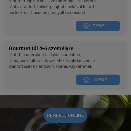
rántott trappista sajt, szezámmagos csirkemell
rántva, rántott zöldség, sajttal-sonkával töltött
sertéskaraj, baconbe göngyölt csirkecomb
grillezve, vegyes köret
7 990 Ft
A rendelést legkésőbb előző nap tudjuk felvenni!
Gourmet tál 4-6 személyre
rántott camembert sajt diós bundában,
ropogósra sült csülök szeletek, király kedvence
(rántott csirkemell zöldfűszeres vajkrémmel,
sonkával, póréhagymával, sajttal töltve), zsivány
buksza (rántott sertéskaraj baconnel,
16 990 Ft
vöröshagymával, sonkáva, csemegeuborkával,
sajttal töltve), jalapenoval-cheddar sajttal-
mangalica kolbásszal töltött sertéskaraj,
lilahagymával-juhtúróval-baconnel sütött
csirkemell, baconbe göngyölt szűzérmék erdei
gombás raguval, kentucky csirkemell szalagok,
RENDELJ ONLINE
vegyes köret
A rendelést legkésőbb előző nap tudjuk felvenni!